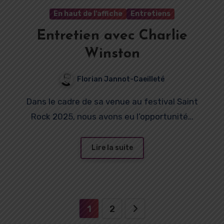
En haut de l’affiche
Entretiens
Entretien avec Charlie
Winston
Florian Jannot-Caeilleté
Dans le cadre de sa venue au festival Saint
Rock 2025, nous avons eu l’opportunité…
Lire la suite
Pagination
1
2