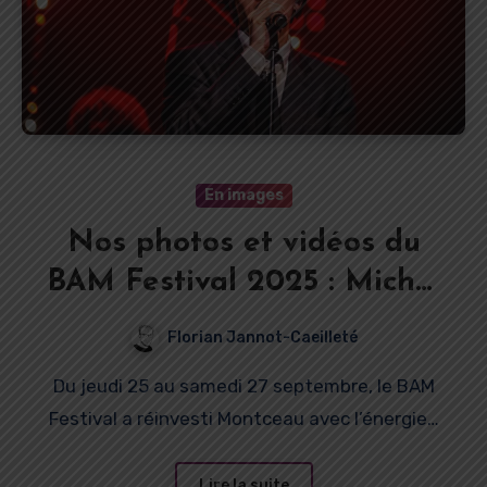
En images
Nos photos et vidéos du
BAM Festival 2025 : Michel
Fugain, Dany Brillant, Sam
Florian Jannot-Caeilleté
Sauvage, Charlie Winston,
Du jeudi 25 au samedi 27 septembre, le BAM
Youssoupha, Kaza et Nej’
Festival a réinvesti Montceau avec l’énergie…
en images
Lire la suite