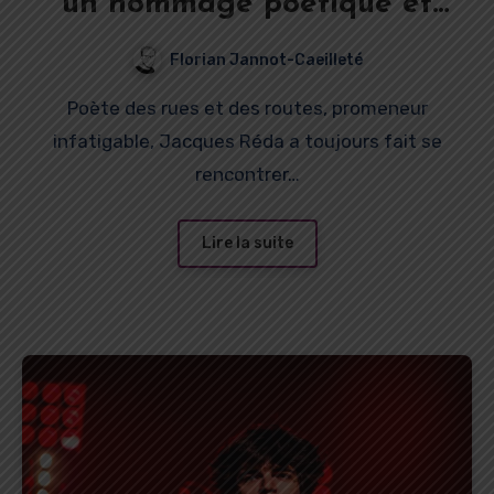
un hommage poétique et
musical à Jacques Réda
Florian Jannot-Caeilleté
Poète des rues et des routes, promeneur
infatigable, Jacques Réda a toujours fait se
rencontrer…
Lire la suite