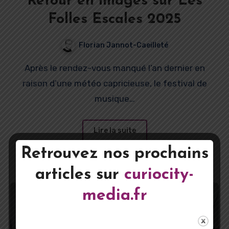
Retour en images sur Les
Folles Escales 2025
Florian Jannot-Caeilleté
Après le rendez-vous manqué l’an dernier en
raison d’une météo capricieuse, le festival de
musique…
Lire la suite
Retrouvez nos prochains
articles sur
curiocity-
media.fr