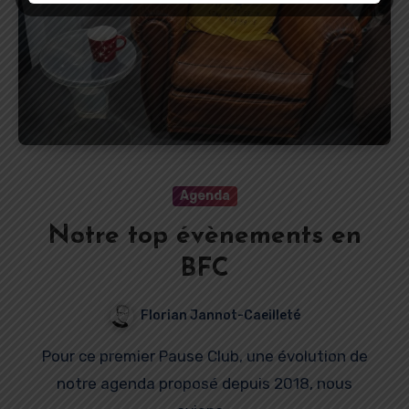
Agenda
Notre top évènements en
BFC
Florian Jannot-Caeilleté
Pour ce premier Pause Club, une évolution de
notre agenda proposé depuis 2018, nous