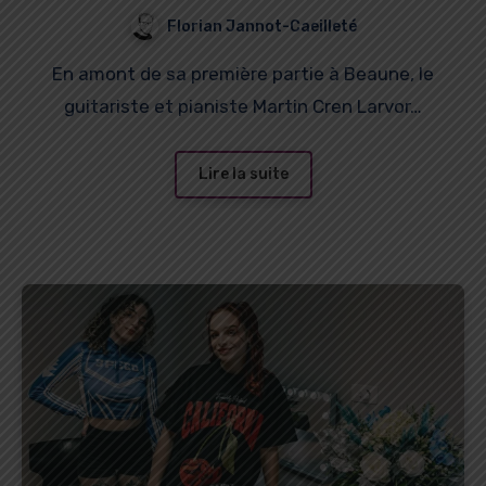
CurioCity
Florian Jannot-Caeilleté
En amont de sa première partie à Beaune, le
guitariste et pianiste Martin Cren Larvor…
Lire la suite