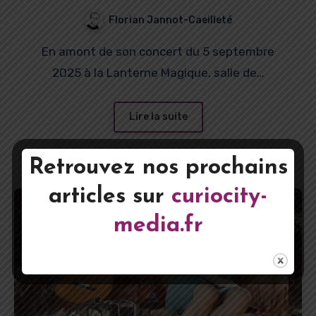
Jyha
Florian Jannot-Caeilleté
En amont de son concert du 5 septembre
2025 à la Lanterne Magique, salle de…
Lire la suite
Retrouvez nos prochains
articles sur
curiocity-
media.fr