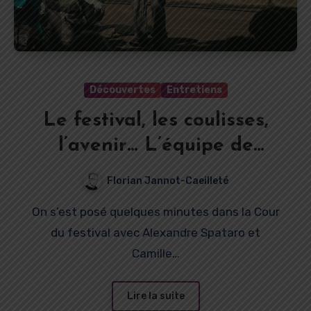
Découvertes
Entretiens
Le festival, les coulisses,
l’avenir… L’équipe de
Chalon dans la Rue se
Florian Jannot-Caeilleté
confie !
On s’est posé quelques minutes dans la Cour
du festival avec Alexandre Spataro et
Camille…
Lire la suite