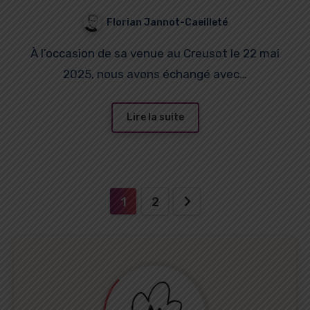
Florian Jannot-Caeilleté
À l’occasion de sa venue au Creusot le 22 mai
2025, nous avons échangé avec…
Lire la suite
Pagination
1
2
des
publications