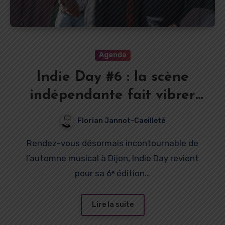
Agenda
Indie Day #6 : la scène
indépendante fait vibrer
l’automne dijonnais
Florian Jannot-Caeilleté
Rendez-vous désormais incontournable de
l’automne musical à Dijon, Indie Day revient
pour sa 6ᵉ édition…
Lire la suite