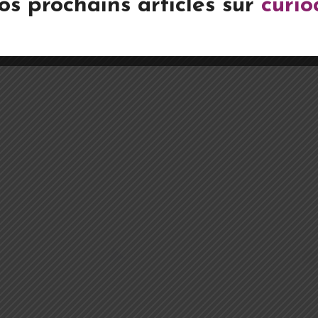
os prochains articles sur
curio