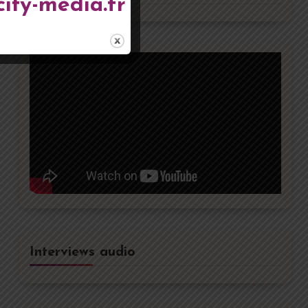
city-media.fr
Interviews audio