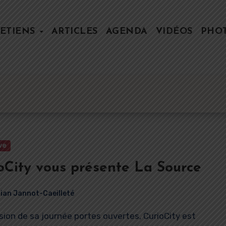
ETIENS
ARTICLES
AGENDA
VIDÉOS
PHO
ve
oCity vous présente La Source
rian Jannot-Caeilleté