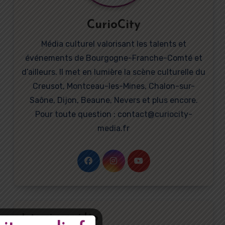
CurioCity
Média culturel valorisant les talents et
événements de Bourgogne-Franche-Comté et
d’ailleurs. Il met en lumière la scène culturelle du
Creusot, Montceau-les-Mines, Chalon-sur-
Saône, Dijon, Beaune, Nevers et plus encore.
Pour toute question : contact@curiocity-
media.fr
Interviews vidéo