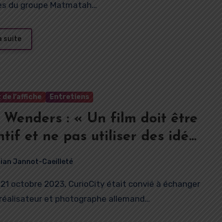
s du groupe Matmatah…
a suite
 de l’affiche
Entretiens
Wenders : « Un film doit être
ntif et ne pas utiliser des idées
ont déjà payé »
rian Jannot-Caeilleté
 réalisateur et photographe allemand…