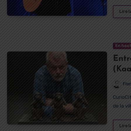
Lire l
En haut
Entr
(Kaa
Ami
Flo
CurioCity a assisté en avril 2019 à L’ARC, scène nationale
de la vi
Lire l