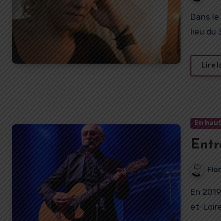
Dans le cadre de son Festival CIRQUE ART ET ESSAI qui a
lieu du 
Lire l
En haut
Entr
Flo
En 2019, le stade Boutillon d’Etang-sur-Arroux en Saône-
et-Loir