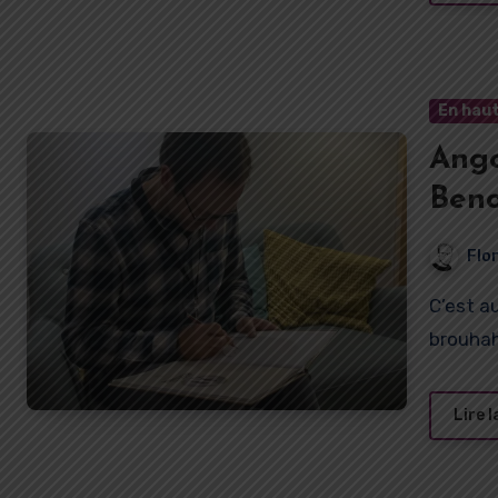
En haut
Ango
Beno
Flo
C’est au son du générique de Star Wars que, dans un
brouhah
Lire l