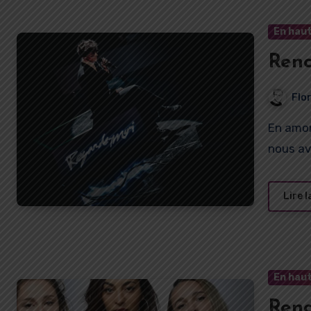
En haut
Renc
Flo
En amont de son concert au Printemps de Bourges 2023,
nous a
Lire l
En haut
Renc