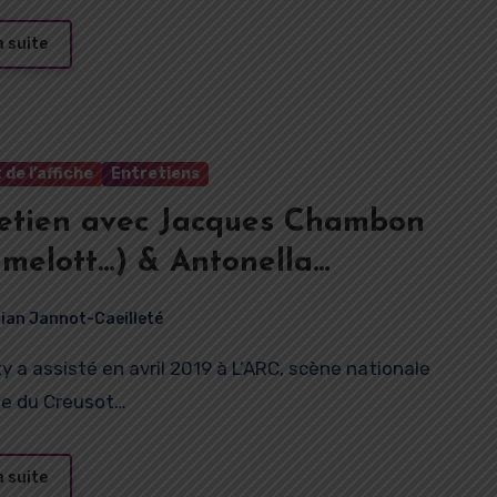
a suite
 de l’affiche
Entretiens
etien avec Jacques Chambon
melott…) & Antonella
rante
rian Jannot-Caeilleté
lle du Creusot…
a suite