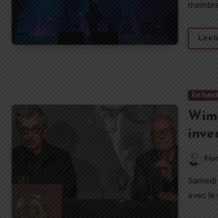
membre
Lire l
En haut
Wim 
inve
qui 
Flo
Samedi 21 octobre 2023, CurioCity était convié à échanger
avec le