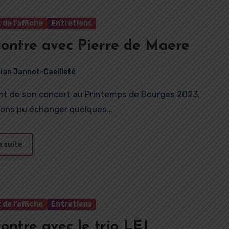
 de l’affiche
Entretiens
ontre avec Pierre de Maere
rian Jannot-Caeilleté
vons pu échanger quelques…
a suite
 de l’affiche
Entretiens
ontre avec le trio LEJ