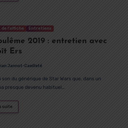
 de l’affiche
Entretiens
ulême 2019 : entretien avec
ît Ers
rian Jannot-Caeilleté
a presque devenu habituel…
a suite