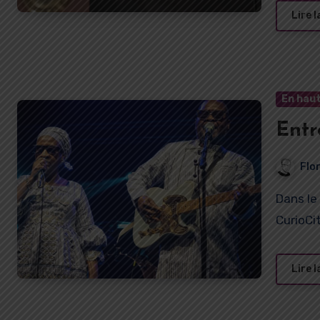
Lire l
En haut
Entr
Flo
Dans le cadre de leur concert au Creusot fin août 2023,
CurioCi
Lire l