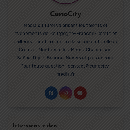
CurioCity
Média culturel valorisant les talents et
événements de Bourgogne-Franche-Comté et
d’ailleurs. Il met en lumière la scène culturelle du
Creusot, Montceau-les-Mines, Chalon-sur-
Saône, Dijon, Beaune, Nevers et plus encore.
Pour toute question : contact@curiocity-
media.fr
Interviews vidéo