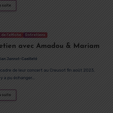
a suite
 de l’affiche
Entretiens
etien avec Amadou & Mariam
rian Jannot-Caeilleté
ty a pu échanger…
a suite