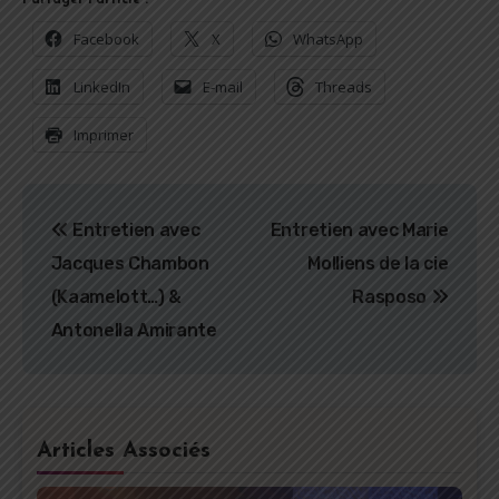
Partager l'article :
Facebook
X
WhatsApp
LinkedIn
E-mail
Threads
Imprimer
Navigation
Entretien avec
Entretien avec Marie
de
Jacques Chambon
Molliens de la cie
l’article
(Kaamelott…) &
Rasposo
Antonella Amirante
Articles Associés