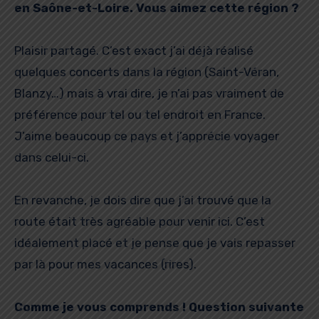
en Saône-et-Loire. Vous aimez cette région ?
Plaisir partagé. C’est exact j’ai déjà réalisé
quelques concerts dans la région (Saint-Véran,
Blanzy…) mais à vrai dire, je n’ai pas vraiment de
préférence pour tel ou tel endroit en France.
J’aime beaucoup ce pays et j’apprécie voyager
dans celui-ci.
En revanche, je dois dire que j’ai trouvé que la
route était très agréable pour venir ici. C’est
idéalement placé et je pense que je vais repasser
par là pour mes vacances (rires).
Comme je vous comprends ! Question suivante