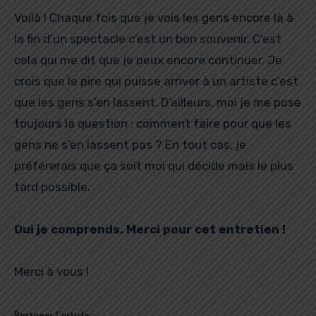
Voilà ! Chaque fois que je vois les gens encore là à
la fin d’un spectacle c’est un bon souvenir. C’est
cela qui me dit que je peux encore continuer. Je
crois que le pire qui puisse arriver à un artiste c’est
que les gens s’en lassent. D’ailleurs, moi je me pose
toujours la question : comment faire pour que les
gens ne s’en lassent pas ? En tout cas, je
préférerais que ça soit moi qui décide mais le plus
tard possible.
Oui je comprends. Merci pour cet entretien !
Merci à vous !