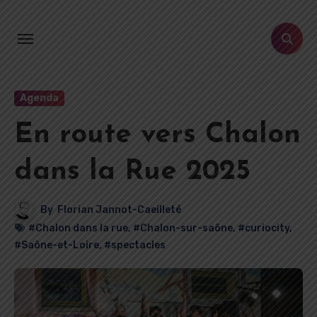
Aller
au
contenu
principal
Agenda
En route vers Chalon
dans la Rue 2025
By
Florian Jannot-Caeilleté
#Chalon dans la rue
,
#Chalon-sur-saône
,
#curiocity
,
#Saône-et-Loire
,
#spectacles