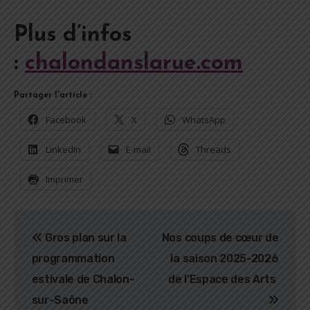
Plus d’infos
:
chalondanslarue.com
Partager l'article :
Facebook
X
WhatsApp
LinkedIn
E-mail
Threads
Imprimer
Navigation
Gros plan sur la
Nos coups de cœur de
de
programmation
la saison 2025-2026
l’article
estivale de Chalon-
de l’Espace des Arts
sur-Saône