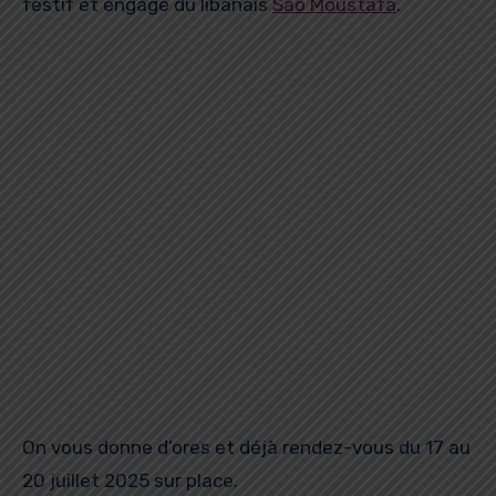
festif et engagé du libanais
Sao Moustafa
.
On vous donne d’ores et déjà rendez-vous du 17 au
20 juillet 2025 sur place.