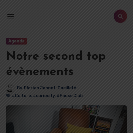
Aller
au
contenu
principal
Agenda
Notre second top
évènements
By
Florian Jannot-Caeilleté
#Culture
,
#curiocity
,
#Pause Club