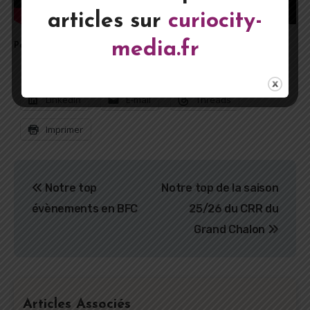
articles sur
curiocity-
media.fr
Partager l'article :
Facebook
X
WhatsApp
LinkedIn
E-mail
Threads
Imprimer
Navigation
Notre top
Notre top de la saison
de
évènements en BFC
25/26 du CRR du
l’article
Grand Chalon
Articles Associés