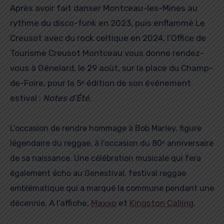
Après avoir fait danser Montceau-les-Mines au
rythme du disco-funk en 2023, puis enflammé Le
Creusot avec du rock celtique en 2024, l’Office de
Tourisme Creusot Montceau vous donne rendez-
vous à Génelard, le 29 août, sur la place du Champ-
de-Foire, pour la 5ᵉ édition de son événement
estival :
Notes d’Été
.
L’occasion de rendre hommage à Bob Marley, figure
légendaire du reggae, à l’occasion du 80ᵉ anniversaire
de sa naissance. Une célébration musicale qui fera
également écho au Genestival, festival reggae
emblématique qui a marqué la commune pendant une
A l’affiche,
Maxxo
et
Kingston Calling
.
décennie.