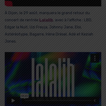
À Dijon, le 29 août, marquera le grand retour du
Lalalib
concert de rentrée
, avec à l’affiche : LBD,
Edgar la Nuit, Uzi Freyja, Johnny Jane, Eloi,
Astéréotypie, Bagarre, Irène Drésel, Adé et Keziah
Jones.