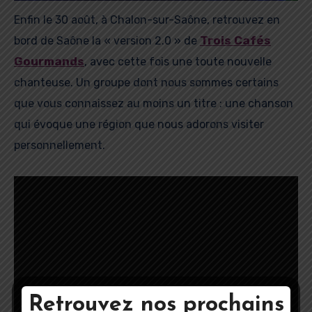
Enfin le 30 août, à Chalon-sur-Saône, retrouvez en
Trois Cafés
bord de Saône la « version 2.0 » de
Gourmands
, avec cette fois une toute nouvelle
chanteuse. Un groupe dont nous sommes certains
que vous connaissez au moins un titre : une chanson
qui évoque une région que nous adorons visiter
personnellement.
Retrouvez nos prochains