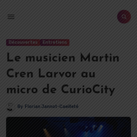
Aller
au
contenu
principal
Découvertes
Entretiens
Le musicien Martin
Cren Larvor au
micro de CurioCity
By
Florian Jannot-Caeilleté