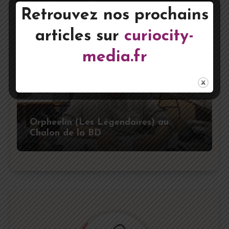
Le dessinateur Jérôme Alquié au
Retrouvez nos prochains
Chalon de la BD
articles sur
curiocity-
media.fr
Orpheelin (Les Légendaires) au
Chalon de la BD