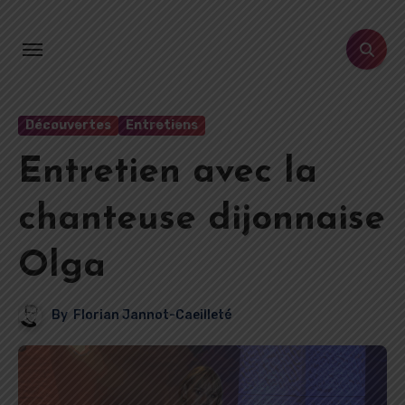
Aller
au
contenu
principal
Découvertes
Entretiens
Entretien avec la
chanteuse dijonnaise
Olga
By
Florian Jannot-Caeilleté