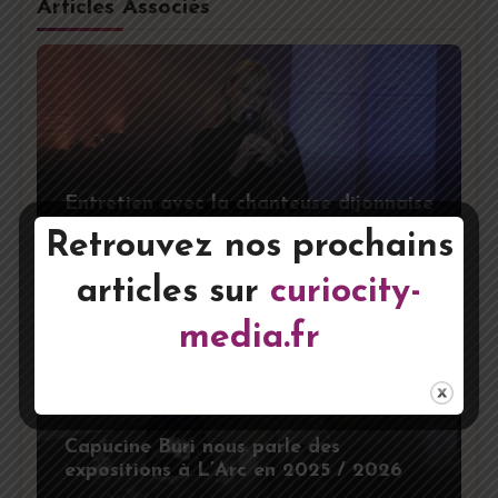
Articles Associés
Entretien avec la chanteuse dijonnaise
Olga
Retrouvez nos prochains
articles sur
curiocity-
media.fr
Capucine Buri nous parle des
expositions à L’Arc en 2025 / 2026