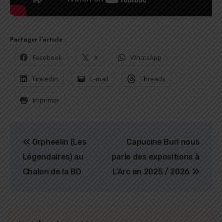
Partager l'article :
Facebook
X
WhatsApp
LinkedIn
E-mail
Threads
Imprimer
Navigation
Orpheelin (Les
Capucine Buri nous
de
Légendaires) au
parle des expositions à
l’article
Chalon de la BD
L’Arc en 2025 / 2026