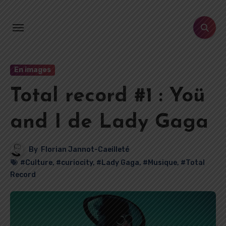
Aller
au
contenu
principal
En images
Total record #1 : Yoü
and I de Lady Gaga
By
Florian Jannot-Caeilleté
#Culture
,
#curiocity
,
#Lady Gaga
,
#Musique
,
#Total
Record