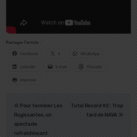
Partager l'article :
Facebook
X
WhatsApp
LinkedIn
E-mail
Threads
Imprimer
Navigation
Pour terminer Les
Total Record #2 : Trop
de
Rugissantes, un
tard de NAVA
l’article
spectacle
rafraîchissant