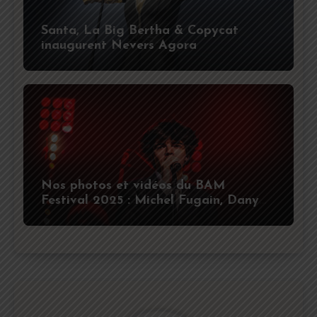
Santa, La Big Bertha & Copycat
inaugurent Nevers Agora
Nos photos et vidéos du BAM
Festival 2025 : Michel Fugain, Dany
Brillant, Sam Sauvage, Charlie
Winston, Youssoupha, Kaza et Nej’ en
images