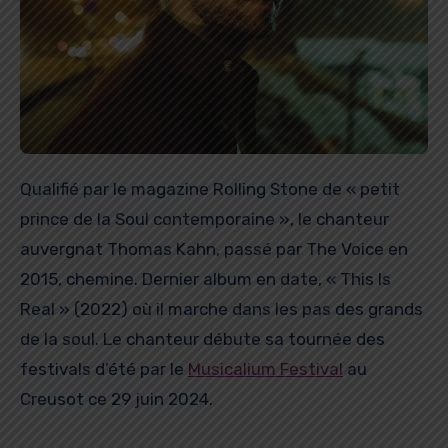
Qualifié par le magazine Rolling Stone de « petit
prince de la Soul contemporaine », le chanteur
auvergnat Thomas Kahn, passé par The Voice en
2015, chemine. Dernier album en date, « This Is
Real » (2022) où il marche dans les pas des grands
de la soul. Le chanteur débute sa tournée des
festivals d’été par le
Musicalium Festival
au
Creusot ce 29 juin 2024.