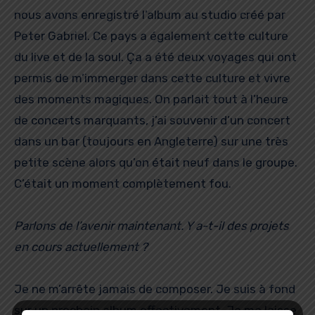
nous avons enregistré l’album au studio créé par
Peter Gabriel. Ce pays a également cette culture
du live et de la soul. Ça a été deux voyages qui ont
permis de m’immerger dans cette culture et vivre
des moments magiques. On parlait tout à l’heure
de concerts marquants, j’ai souvenir d’un concert
dans un bar (toujours en Angleterre) sur une très
petite scène alors qu’on était neuf dans le groupe.
C’était un moment complètement fou.
Parlons de l’avenir maintenant. Y a-t-il des projets
en cours actuellement ?
Je ne m’arrête jamais de composer. Je suis à fond
sur un prochain album effectivement. Je me laisse