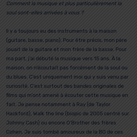
Comment la musique et plus particulièrement la
soul sont-elles arrivées à vous ?
Il y a toujours eu des instruments à la maison
(guitare, basse, piano). Pour être précis, mon père
jouait de la guitare et mon frère de la basse. Pour
ma part, j’ai débuté la musique vers 15 ans. À la
maison, on n’écoutait pas forcément de la soul ou
du blues. C’est uniquement moi qui y suis venu par
curiosité. C’est surtout des bandes originales de
films qui m’ont amené à écouter cette musique en
fait. Je pense notamment à Ray (de Taylor
Hackford), Walk the line (biopic de 2005 centré sur
Johnny Cash) ou encore O’Brother des frères
Cohen. Je suis tombé amoureux de la BO de ces