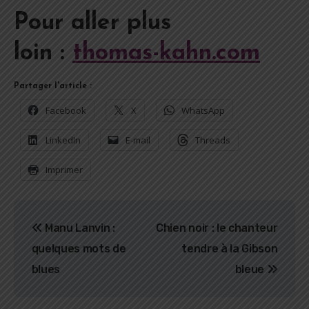
Pour aller plus
loin :
thomas-kahn.com
Partager l'article :
Facebook
X
WhatsApp
LinkedIn
E-mail
Threads
Imprimer
Navigation
Manu Lanvin :
Chien noir : le chanteur
de
quelques mots de
tendre à la Gibson
l’article
blues
bleue