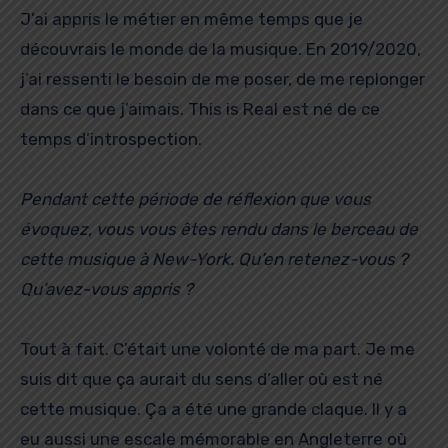
J’ai appris le métier en même temps que je
découvrais le monde de la musique. En 2019/2020,
j’ai ressenti le besoin de me poser, de me replonger
dans ce que j’aimais. This is Real est né de ce
temps d’introspection.
Pendant cette période de réflexion que vous
évoquez, vous vous êtes rendu dans le berceau de
cette musique à New-York. Qu’en retenez-vous ?
Qu’avez-vous appris ?
Tout à fait. C’était une volonté de ma part. Je me
suis dit que ça aurait du sens d’aller où est né
cette musique. Ça a été une grande claque. Il y a
eu aussi une escale mémorable en Angleterre où