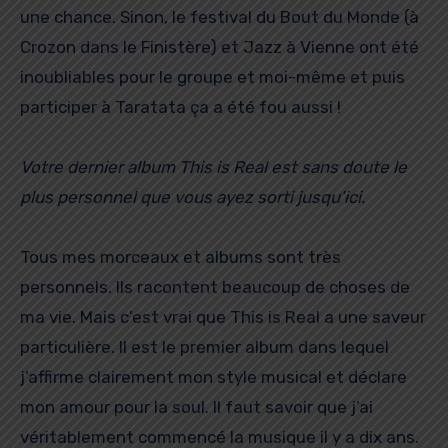
une chance. Sinon, le festival du Bout du Monde (à
Crozon dans le Finistère) et Jazz à Vienne ont été
inoubliables pour le groupe et moi-même et puis
participer à Taratata ça a été fou aussi !
Votre dernier album This is Real est sans doute le
plus personnel que vous ayez sorti jusqu’ici.
Tous mes morceaux et albums sont très
personnels. Ils racontent beaucoup de choses de
ma vie. Mais c’est vrai que This is Real a une saveur
particulière. Il est le premier album dans lequel
j’affirme clairement mon style musical et déclare
mon amour pour la soul. Il faut savoir que j’ai
véritablement commencé la musique il y a dix ans.