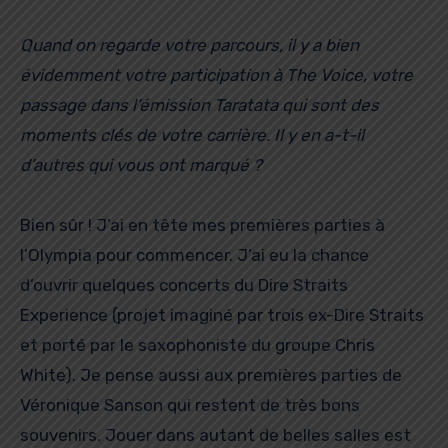
Quand on regarde votre parcours, il y a bien
évidemment votre participation à The Voice, votre
passage dans l’émission Taratata qui sont des
moments clés de votre carrière. Il y en a-t-il
d’autres qui vous ont marqué ?
Bien sûr ! J’ai en tête mes premières parties à
l’Olympia pour commencer. J’ai eu la chance
d’ouvrir quelques concerts du Dire Straits
Experience (projet imaginé par trois ex-Dire Straits
et porté par le saxophoniste du groupe Chris
White). Je pense aussi aux premières parties de
Véronique Sanson qui restent de très bons
souvenirs. Jouer dans autant de belles salles est