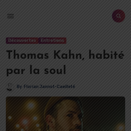
Aller
au
contenu
principal
Découvertes
Entretiens
Thomas Kahn, habité
par la soul
By
Florian Jannot-Caeilleté