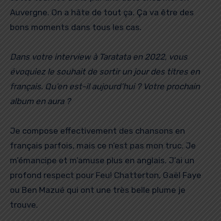
Auvergne. On a hâte de tout ça. Ça va être des
bons moments dans tous les cas.
Dans votre interview à Taratata en 2022, vous
évoquiez le souhait de sortir un jour des titres en
français. Qu’en est-il aujourd’hui ? Votre prochain
album en aura ?
Je compose effectivement des chansons en
français parfois, mais ce n’est pas mon truc. Je
m’émancipe et m’amuse plus en anglais. J’ai un
profond respect pour Feu! Chatterton, Gaël Faye
ou Ben Mazué qui ont une très belle plume je
trouve.