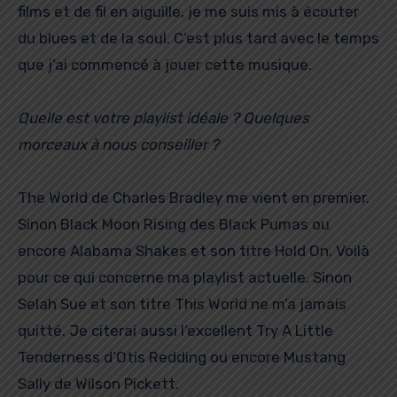
films et de fil en aiguille, je me suis mis à écouter
du blues et de la soul. C’est plus tard avec le temps
que j’ai commencé à jouer cette musique.
Quelle est votre playlist idéale ? Quelques
morceaux à nous conseiller ?
The World de Charles Bradley me vient en premier.
Sinon Black Moon Rising des Black Pumas ou
encore Alabama Shakes et son titre Hold On. Voilà
pour ce qui concerne ma playlist actuelle. Sinon
Selah Sue et son titre This World ne m’a jamais
quitté. Je citerai aussi l’excellent Try A Little
Tenderness d’Otis Redding ou encore Mustang
Sally de Wilson Pickett.